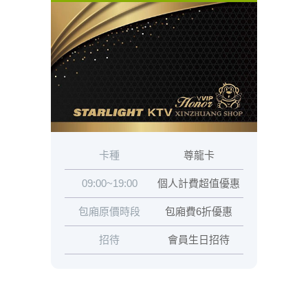
卡種
尊龍卡
09:00~19:00
個人計費超值優惠
包廂原價時段
包廂費6折優惠
招待
會員生日招待