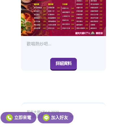
歡唱熱炒吧...
詳細資料
星光大道KTV © 2020
網頁設計redbit.com.tw
立即來電
加入好友