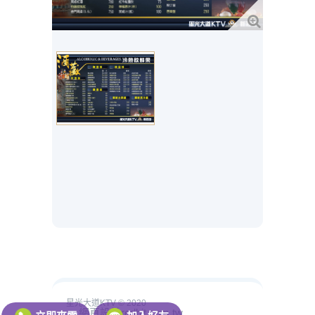
星光大道KTV © 2020
網頁設計redbit.com.tw